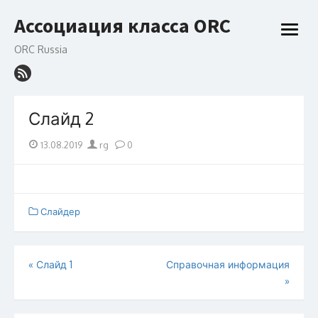
Перейти
Ассоциация класса ORC
к
откры
содержанию
меню
ORC Russia
Слайд 2
Опубликовано
Автор
13.08.2019
rg
0
на
Слайдер
Навигация
«
Слайд 1
Справочная информация
»
по
записям