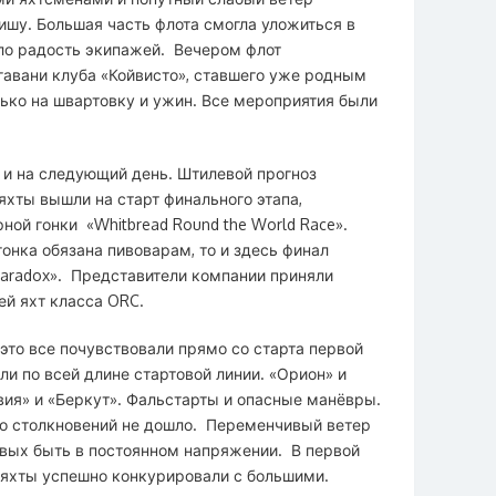
нишу. Большая часть флота смогла уложиться в
ало радость экипажей. Вечером флот
гавани клуба «Койвисто», ставшего уже родным
ько на швартовку и ужин. Все мероприятия были
 и на следующий день. Штилевой прогноз
яхты вышли на старт финального этапа,
ной гонки «Whitbread Round the World Race».
онка обязана пивоварам, то и здесь финал
Paradox». Представители компании приняли
ей яхт класса ORC.
И это все почувствовали прямо со старта первой
и по всей длине стартовой линии. «Орион» и
авия» и «Беркут». Фальстарты и опасные манёвры.
до столкновений не дошло. Переменчивый ветер
евых быть в постоянном напряжении. В первой
е яхты успешно конкурировали с большими.