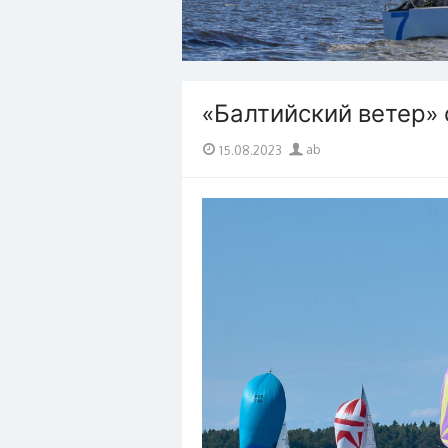
«Балтийский ветер» 
Опубликовано
Автор
15.08.2023
ab
на