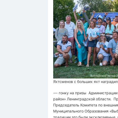
Яхтсменов с больших яхт наградили
— гонку на призы Администрации
район» Ленинградской области. П
Председатель Комитета по внешни
Муниципального Образования «Выб
традиции это были эксклюзивные и