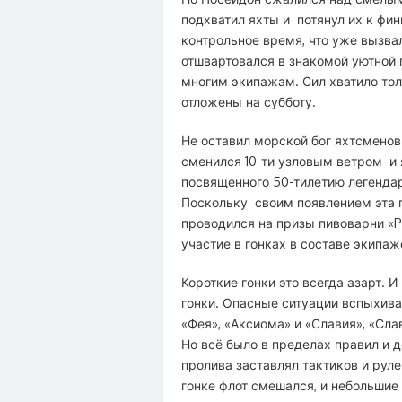
подхватил яхты и потянул их к фи
контрольное время, что уже вызв
отшвартовался в знакомой уютной 
многим экипажам. Сил хватило тол
отложены на субботу.
Не оставил морской бог яхтсменов
сменился 10-ти узловым ветром и 
посвященного 50-тилетию легендар
Поскольку своим появлением эта г
проводился на призы пивоварни «
участие в гонках в составе экипаж
Короткие гонки это всегда азарт. 
гонки. Опасные ситуации вспыхивал
«Фея», «Аксиома» и «Славия», «Сл
Но всё было в пределах правил и 
пролива заставлял тактиков и рул
гонке флот смешался, и небольши