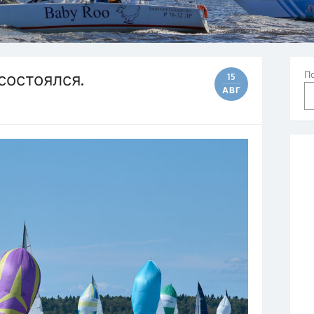
состоялся.
П
15
АВГ