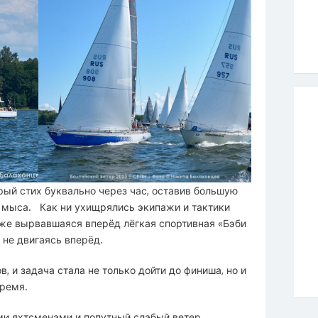
рый стих буквально через час, оставив большую
о мыса. Как ни ухищрялись экипажи и тактики
аже вырвавшаяся вперёд лёгкая спортивная «Бэби
, не двигаясь вперёд.
, и задача стала не только дойти до финиша, но и
время.
и яхтсменами и попутный слабый ветер