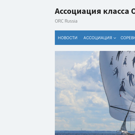
Перейти
Ассоциация класса 
к
содержанию
ORC Russia
НОВОСТИ
АССОЦИАЦИЯ
СОРЕВ