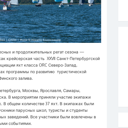
есных и продолжительных регат сезона —
как крейсерская часть XXVII Санкт-Петербургской
оциации яхт класса ORC Северо-Запад.
ах программы по развитию туристической
инского залива.
етербурга, Москвы, Ярославля, Самары,
ска. В мероприятии приняли участие экипажи
. В общем количестве 37 яхт. В экипажах были
скники парусных школ, туристы и студенты
ых заведений. Все участники были вовлечены в
ыми событиями.