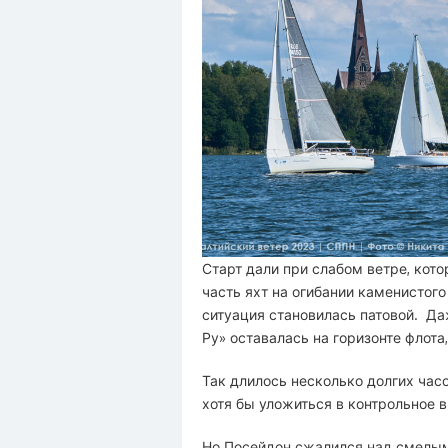
Старт дали при слабом ветре, кото
часть яхт на огибании каменистог
ситуация становилась патовой. Д
Ру» оставалась на горизонте флота
Так длилось несколько долгих часов
хотя бы уложиться в контрольное 
Но Посейдон сжалился над смелым