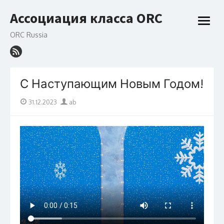
Перейти
Ассоциация класса ORC
к
откры
содержанию
меню
ORC Russia
С Наступающим Новым Годом!
Опубликовано
Автор
31.12.2023
ab
на