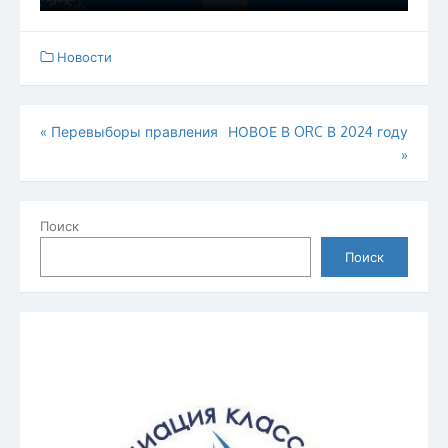
Новости
Навигация
«
Перевыборы правления
НОВОЕ В ORC В 2024 году
»
по
записям
Поиск
Поиск