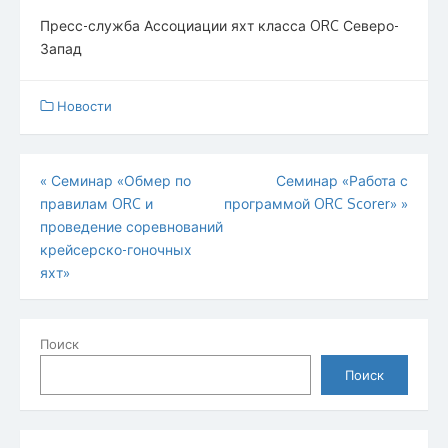
Пресс-служба Ассоциации яхт класса ORC Северо-
Запад
Новости
Навигация
«
Семинар «Обмер по
Семинар «Работа с
правилам ORC и
программой ORC Scorer»
»
по
проведение соревнований
записям
крейсерско-гоночных
яхт»
Поиск
Поиск