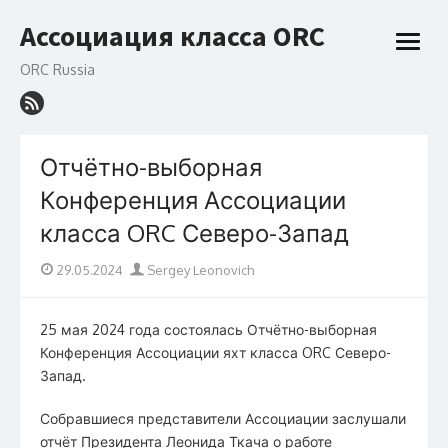
Перейти
Ассоциация класса ORC
к
откры
содержанию
меню
ORC Russia
Отчётно-выборная
Конференция Ассоциации
класса ORC Северо-Запад
Опубликовано
Автор
29.05.2024
Sergey Leonovich
на
25 мая 2024 года состоялась Отчётно-выборная
Конференция Ассоциации яхт класса ORC Северо-
Запад.
Собравшиеся представители Ассоциации заслушали
отчёт Президента Леонида Ткача о работе